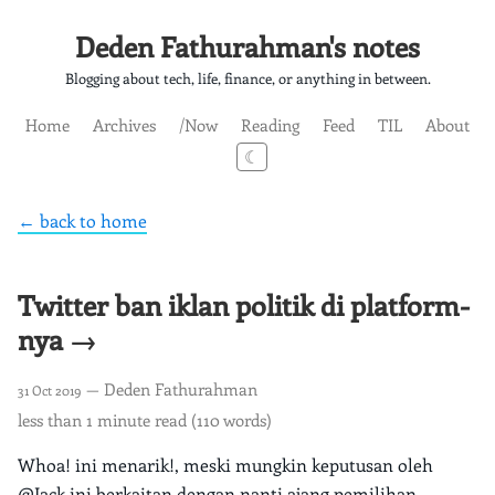
Deden Fathurahman's notes
Blogging about tech, life, finance, or anything in between.
Home
Archives
/Now
Reading
Feed
TIL
About
☾
← back to home
Twitter ban iklan politik di platform-
nya →
— Deden Fathurahman
31 Oct 2019
less than 1 minute read (110 words)
Whoa! ini menarik!, meski mungkin keputusan oleh
@Jack ini berkaitan dengan nanti ajang pemilihan