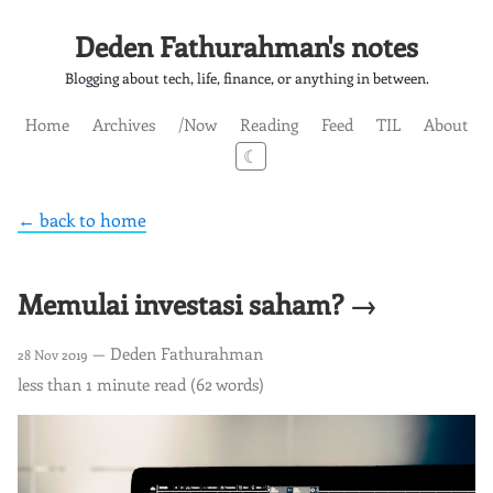
Deden Fathurahman's notes
Blogging about tech, life, finance, or anything in between.
Home
Archives
/Now
Reading
Feed
TIL
About
☾
← back to home
Memulai investasi saham? →
— Deden Fathurahman
28 Nov 2019
less than 1 minute read (62 words)