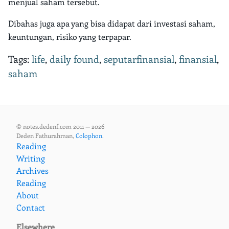
menjual saham tersebut.
Dibahas juga apa yang bisa didapat dari investasi saham,
keuntungan, risiko yang terpapar.
Tags:
life
,
daily found
,
seputarfinansial
,
finansial
,
saham
© notes.dedenf.com 2011 — 2026
Deden Fathurahman,
Colophon
.
Reading
Writing
Archives
Reading
About
Contact
Elsewhere