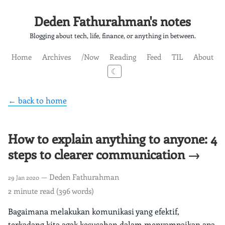
Deden Fathurahman's notes
Blogging about tech, life, finance, or anything in between.
Home
Archives
/Now
Reading
Feed
TIL
About
☾
← back to home
How to explain anything to anyone: 4
steps to clearer communication →
— Deden Fathurahman
29 Jan 2020
2 minute read (396 words)
Bagaimana melakukan komunikasi yang efektif,
terkadang kita agak kesusahan dalam menyampaikan apa