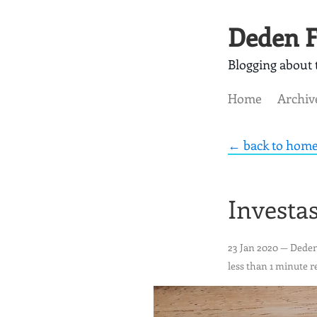
Deden F
Blogging about t
Home
Archiv
← back to hom
Investa
23 Jan 2020
— Deden
less than 1 minute r