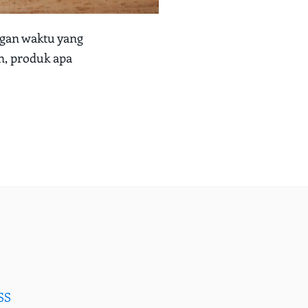
ngan waktu yang
n, produk apa
SS