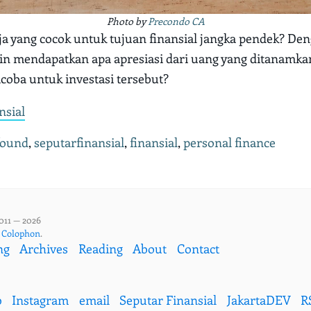
Photo by
Precondo CA
aja yang cocok untuk tujuan finansial jangka pendek? De
gin mendapatkan apa apresiasi dari uang yang ditanamka
icoba untuk investasi tersebut?
nsial
 found
,
seputarfinansial
,
finansial
,
personal finance
011 — 2026
,
Colophon
.
ng
Archives
Reading
About
Contact
b
Instagram
email
Seputar Finansial
JakartaDEV
R