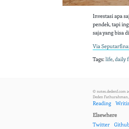
Investasi apa s
pendek, tapi in
saja yang bisa d
Via Seputarfina
Tags:
life
,
daily
© notes.dedenf.com 2
Deden Fathurahman
Reading
Writi
Elsewhere
Twitter
Githu