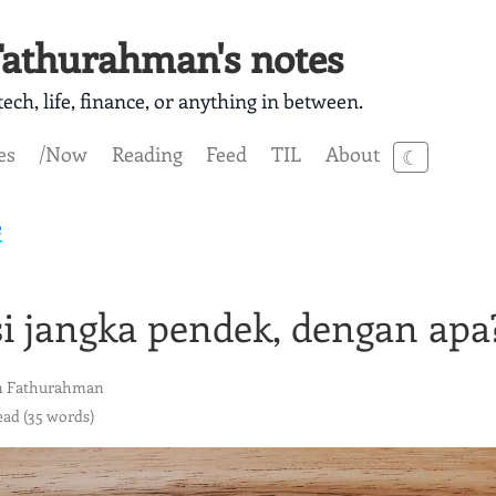
athurahman's notes
ech, life, finance, or anything in between.
es
/Now
Reading
Feed
TIL
About
☾
e
si jangka pendek, dengan ap
 Fathurahman
ead (35 words)