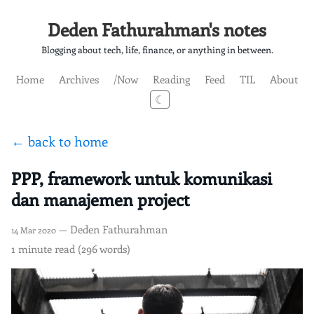
Deden Fathurahman's notes
Blogging about tech, life, finance, or anything in between.
Home
Archives
/Now
Reading
Feed
TIL
About
☾
← back to home
PPP, framework untuk komunikasi
dan manajemen project
— Deden Fathurahman
14 Mar 2020
1 minute read (296 words)