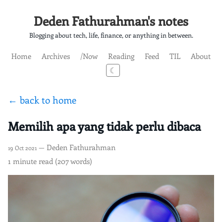
Deden Fathurahman's notes
Blogging about tech, life, finance, or anything in between.
Home
Archives
/Now
Reading
Feed
TIL
About
☾
← back to home
Memilih apa yang tidak perlu dibaca
— Deden Fathurahman
19 Oct 2021
1 minute read (207 words)