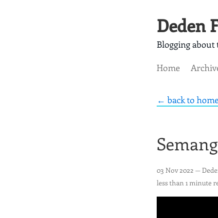
Deden F
Blogging about t
Home
Archiv
← back to hom
Semang
03 Nov 2022
— Dede
less than 1 minute r