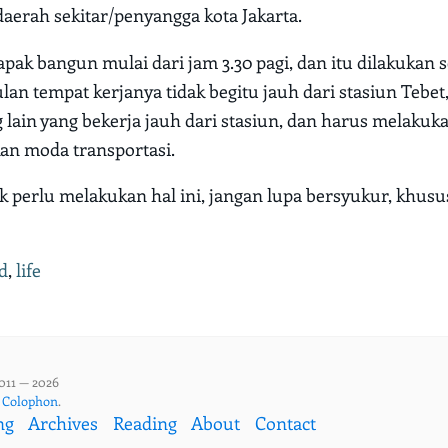
daerah sekitar/penyangga kota Jakarta.
apak bangun mulai dari jam 3.30 pagi, dan itu dilakukan s
lan tempat kerjanya tidak begitu jauh dari stasiun Tebet,
 lain yang bekerja jauh dari stasiun, dan harus melakuk
an moda transportasi.
k perlu melakukan hal ini, jangan lupa bersyukur, khus
d
,
life
011 — 2026
,
Colophon
.
ng
Archives
Reading
About
Contact