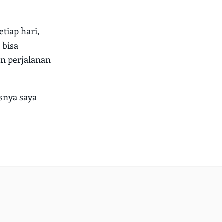
etiap hari,
 bisa
an perjalanan
usnya saya