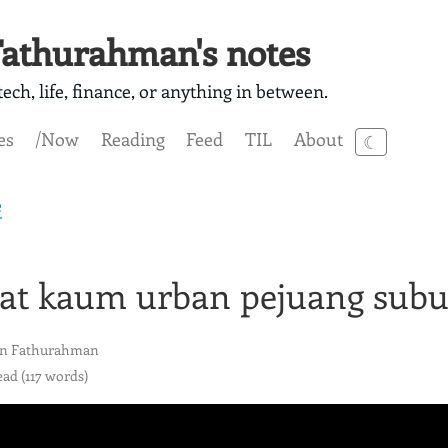
athurahman's notes
ech, life, finance, or anything in between.
es
/Now
Reading
Feed
TIL
About
☾
e
at kaum urban pejuang sub
n Fathurahman
ead (117 words)