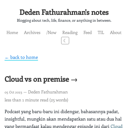
Deden Fathurahman's notes
Blogging about tech, life, finance, or anything in between.
Home
Archives
/Now
Reading
Feed
TIL
About
☾
← back to home
Cloud vs on premise →
— Deden Fathurahman
05 Oct 2023
less than 1 minute read (25 words)
Podcast yang baru-baru ini didengar, bahasannya padat,
insightful, mungkin akan mendapatkan satu atau dua hal
yang bermanfaat kalau mendengar episode ini dari
Cloud