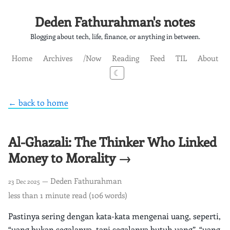
Deden Fathurahman's notes
Blogging about tech, life, finance, or anything in between.
Home
Archives
/Now
Reading
Feed
TIL
About
☾
← back to home
Al-Ghazali: The Thinker Who Linked
Money to Morality →
— Deden Fathurahman
23 Dec 2025
less than 1 minute read (106 words)
Pastinya sering dengan kata-kata mengenai uang, seperti,
“uang bukan segalanya, tapi segalanya butuh uang”, “uang