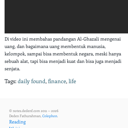
Di video ini membahas pandangan Al-Ghazali mengenai
uang, dan bagaimana uang membentuk manusia,
kelompok, sampai bisa membentuk negara, meski hanya
sebuah alat, tapi bisa menjadi kuat dan bisa juga menjadi
senjata.
Tags:
daily found
,
finance
,
life
© notes.dedenf.com 2011 — 2026
Deden Fathurahman,
Colophon
.
Reading