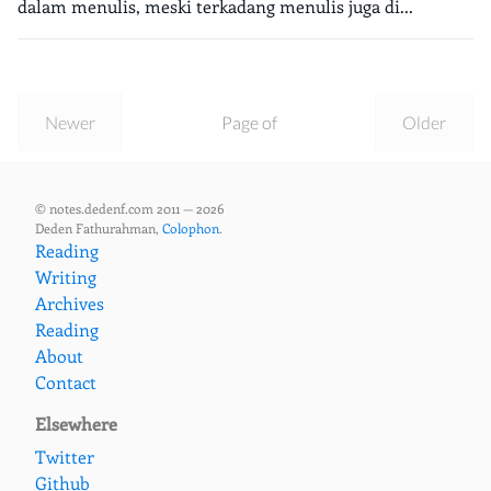
dalam menulis, meski terkadang menulis juga di...
Newer
Page of
Older
© notes.dedenf.com 2011 — 2026
Deden Fathurahman,
Colophon
.
Reading
Writing
Archives
Reading
About
Contact
Elsewhere
Twitter
Github