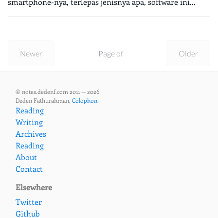
smartphone-nya, terlepas jenisnya apa, software ini...
Newer
Page of
Older
© notes.dedenf.com 2011 — 2026
Deden Fathurahman,
Colophon
.
Reading
Writing
Archives
Reading
About
Contact
Elsewhere
Twitter
Github