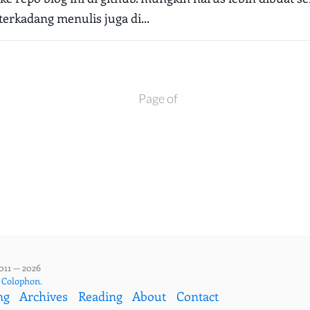
terkadang menulis juga di...
Page of
011 — 2026
,
Colophon
.
ng
Archives
Reading
About
Contact