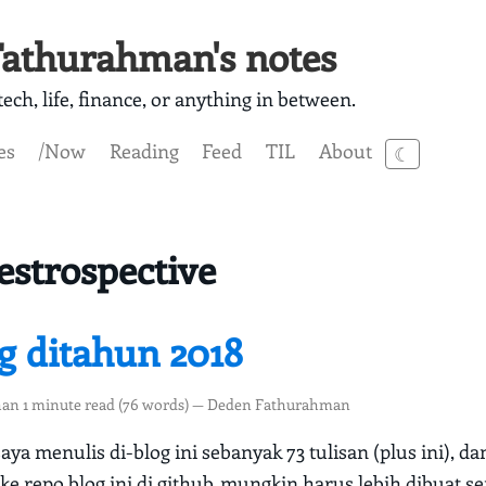
athurahman's notes
ech, life, finance, or anything in between.
es
/Now
Reading
Feed
TIL
About
☾
estrospective
g ditahun 2018
han 1 minute read (76 words) — Deden Fathurahman
saya menulis di-blog ini sebanyak 73 tulisan (plus ini), 
 ke repo blog ini di github. mungkin harus lebih dibuat s