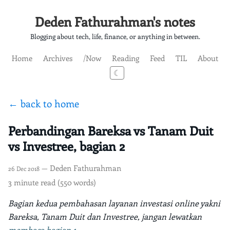
Deden Fathurahman's notes
Blogging about tech, life, finance, or anything in between.
Home
Archives
/Now
Reading
Feed
TIL
About
☾
← back to home
Perbandingan Bareksa vs Tanam Duit
vs Investree, bagian 2
— Deden Fathurahman
26 Dec 2018
3 minute read (550 words)
Bagian kedua pembahasan layanan investasi online yakni
Bareksa, Tanam Duit dan Investree, jangan lewatkan
membaca bagian 1
.