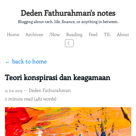
Deden Fathurahman's notes
Blogging about tech, life, finance, or anything in between.
Home
Archives
/Now
Reading
Feed
TIL
About
☾
← back to home
Teori konspirasi dan keagamaan
— Deden Fathurahman
13 Jun 2019
2 minute read (482 words)