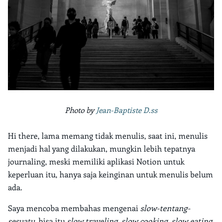
Photo by
Jean-Baptiste D.ss
Hi there, lama memang tidak menulis, saat ini, menulis
menjadi hal yang dilakukan, mungkin lebih tepatnya
journaling, meski memiliki aplikasi Notion untuk
keperluan itu, hanya saja keinginan untuk menulis belum
ada.
Saya mencoba membahas mengenai
slow-tentang-
sesuatu
, bisa itu
slow traveling
,
slow cooking
,
slow eating
,