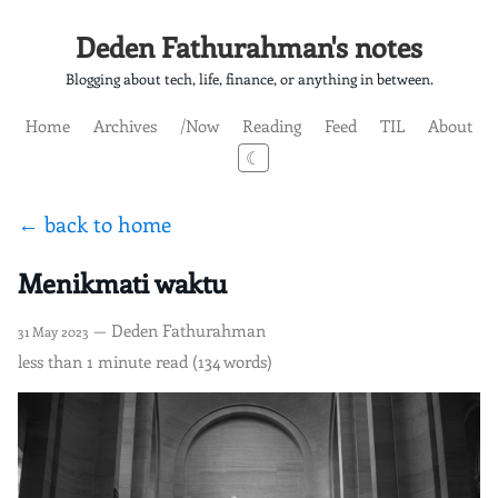
Deden Fathurahman's notes
Blogging about tech, life, finance, or anything in between.
Home
Archives
/Now
Reading
Feed
TIL
About
☾
← back to home
Menikmati waktu
— Deden Fathurahman
31 May 2023
less than 1 minute read (134 words)