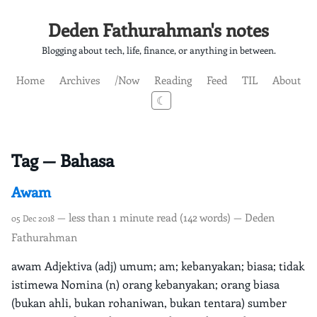
Deden Fathurahman's notes
Blogging about tech, life, finance, or anything in between.
Home
Archives
/Now
Reading
Feed
TIL
About
☾
Tag — Bahasa
Awam
— less than 1 minute read (142 words) — Deden
05 Dec 2018
Fathurahman
awam Adjektiva (adj) umum; am; kebanyakan; biasa; tidak
istimewa Nomina (n) orang kebanyakan; orang biasa
(bukan ahli, bukan rohaniwan, bukan tentara) sumber