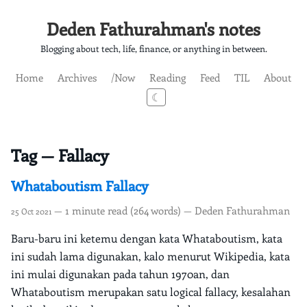
Deden Fathurahman's notes
Blogging about tech, life, finance, or anything in between.
Home
Archives
/Now
Reading
Feed
TIL
About
☾
Tag — Fallacy
Whataboutism Fallacy
— 1 minute read (264 words) — Deden Fathurahman
25 Oct 2021
Baru-baru ini ketemu dengan kata Whataboutism, kata
ini sudah lama digunakan, kalo menurut Wikipedia, kata
ini mulai digunakan pada tahun 1970an, dan
Whataboutism merupakan satu logical fallacy, kesalahan