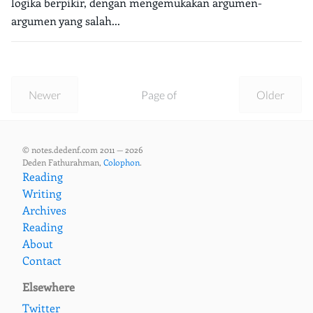
logika berpikir, dengan mengemukakan argumen-
argumen yang salah...
Newer
Page of
Older
© notes.dedenf.com 2011 — 2026
Deden Fathurahman,
Colophon
.
Reading
Writing
Archives
Reading
About
Contact
Elsewhere
Twitter