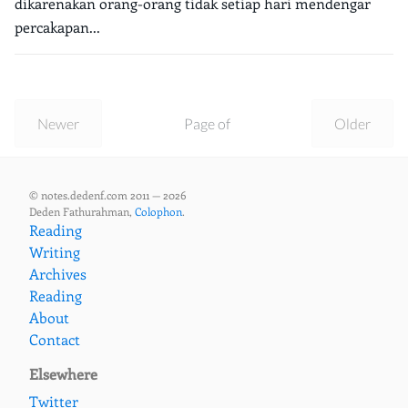
dikarenakan orang-orang tidak setiap hari mendengar
percakapan...
Newer
Page of
Older
© notes.dedenf.com 2011 — 2026
Deden Fathurahman,
Colophon
.
Reading
Writing
Archives
Reading
About
Contact
Elsewhere
Twitter