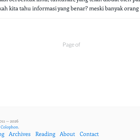
kah kita tahu informasi yang benar? meski banyak orang b
Page of
011 — 2026
,
Colophon
.
ng
Archives
Reading
About
Contact