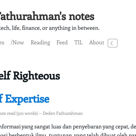
athurahman's notes
ech, life, finance, or anything in between.
es
/Now
Reading
Feed
TIL
About
☾
elf Righteous
f Expertise
ute read (301 words) — Deden Fathurahman
nformasi yang sangat luas dan penyebaran yang cepat, 
masi berbentuk ilmu, tuntunan, yang telah dibuat oleh par