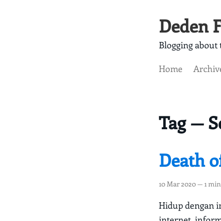
Deden F
Blogging about t
Home
Archiv
Tag — S
Death o
10 Mar 2020
— 1 min
Hidup dengan i
internet, infor