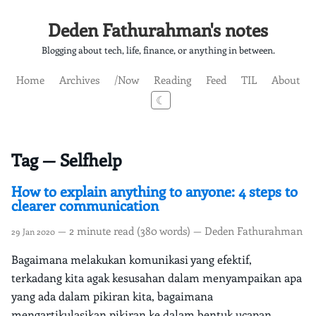
Deden Fathurahman's notes
Blogging about tech, life, finance, or anything in between.
Home
Archives
/Now
Reading
Feed
TIL
About
☾
Tag — Selfhelp
How to explain anything to anyone: 4 steps to
clearer communication
— 2 minute read (380 words) — Deden Fathurahman
29 Jan 2020
Bagaimana melakukan komunikasi yang efektif,
terkadang kita agak kesusahan dalam menyampaikan apa
yang ada dalam pikiran kita, bagaimana
mengartikulasikan pikiran ke dalam bentuk ucapan,