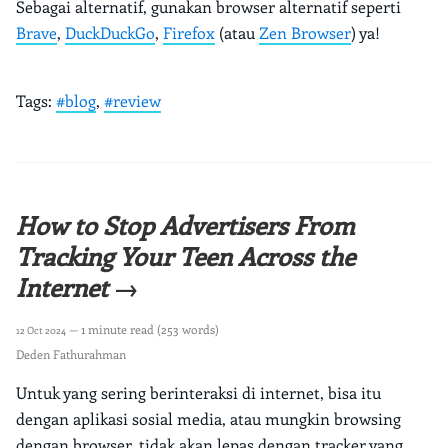
Sebagai alternatif, gunakan browser alternatif seperti
Brave
,
DuckDuckGo
,
Firefox
(atau
Zen Browser
) ya!
Tags:
#blog
,
#review
How to Stop Advertisers From
Tracking Your Teen Across the
Internet →
— 1 minute read (253 words)
12 Oct 2024
Deden Fathurahman
Untuk yang sering berinteraksi di internet, bisa itu
dengan aplikasi sosial media, atau mungkin browsing
dengan browser, tidak akan lepas dengan tracker yang