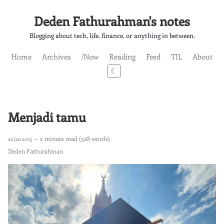
Deden Fathurahman's notes
Blogging about tech, life, finance, or anything in between.
Home
Archives
/Now
Reading
Feed
TIL
About
☾
Menjadi tamu
— 2 minute read (528 words)
26 Jan 2025
Deden Fathurahman