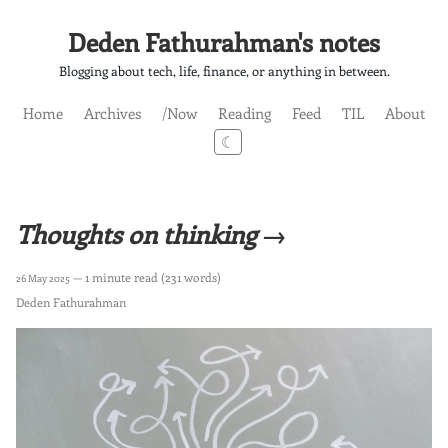
Deden Fathurahman's notes
Blogging about tech, life, finance, or anything in between.
Home
Archives
/Now
Reading
Feed
TIL
About
☾
Thoughts on thinking →
— 1 minute read (231 words)
26 May 2025
Deden Fathurahman