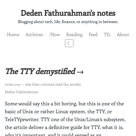
Deden Fathurahman's notes
Blogging about tech, life, finance, or anything in between.
Home
Archives
/Now
Reading
Feed
TIL
About
☾
The TTY demystified →
— less than 1 minute read (64 words)
26 Mar 2022
Deden Fathurahman
Some would say this a bit boring, but this is one of the
basic of Unix or rather Linux system, the TTY, or
TeleTYpewriter. TTY one of the Unix/Linux’s subsytem,
the article deliver a definitive guide for TTY, what it is,
why it’s important, and it could served as an