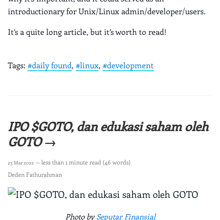
introductionary for Unix/Linux admin/developer/users.
It’s a quite long article, but it’s worth to read!
Tags:
#daily found
,
#linux
,
#development
IPO $GOTO, dan edukasi saham oleh
GOTO →
— less than 1 minute read (46 words)
23 Mar 2022
Deden Fathurahman
Photo by
Seputar Finansial